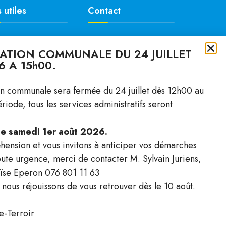
 utiles
Contact
da
Rue du Midi 10
RATION COMMUNALE DU 24 JUILLET
lités & Annonces
1040 Villars-le-Terroir
6 A 15h00.
ire
Lu: 15h00 – 19h00
ments
Ma: 14h00 – 16h00
on communale sera fermée du 24 juillet dès 12h00 au
ct
Je: 8h00 – 11h00
iode, tous les services administratifs seront
Tél. :
021 881 28 25
 le samedi 1er août 2026.
ension et vous invitons à anticiper vos démarches
ute urgence, merci de contacter M. Sylvain Juriens,
coeur du Gros-de-Vaud
ïse Eperon 076 801 11 63
 nous réjouissons de vous retrouver dès le 10 août.
e-Terroir
CONTACT