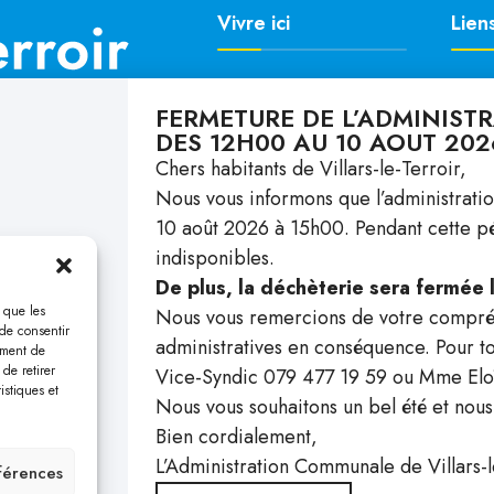
Vivre ici
Liens
Autorités & Admin
Agen
FERMETURE DE L’ADMINIST
Ecole & Enfance
Actua
DES 12H00 AU 10 AOUT 202
Santé & Social
Histo
Chers habitants de Villars-le-Terroir,
Culture & Loisirs
Docu
Nous vous informons que l’administrati
Environnement
Conta
10 août 2026 à 15h00. Pendant cette pér
indisponibles.
De plus, la déchèterie sera fermée
s que les
Nous vous remercions de votre compréh
 de consentir
administratives en conséquence. Pour to
ement de
au 
de retirer
Vice-Syndic 079 477 19 59 ou Mme Elo
stiques et
Nous vous souhaitons un bel été et nous
Bien cordialement,
L’Administration Communale de Villars-l
éférences
 COOKIES
DÉCLARATION DE CONFIDENTIALITÉ
AVERTISSEMENT
DOCUMENTS