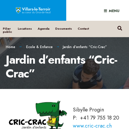
MENU
Pilier
Locations
Agenda
Documents
Contact
public
Home
Ecole & Enfance
Jardin d’enfants “Cric-Crac”
Jardin d’enfants “Cric-
Crac”
Sibylle Progin
P: +41 79 755 18 20
www.cric-crac.ch