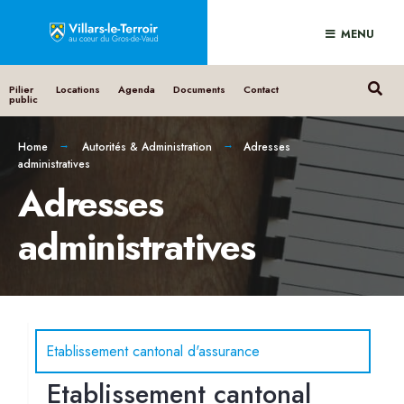
MENU
Pilier
Locations
Agenda
Documents
Contact
public
Home
Autorités & Administration
Adresses
administratives
Adresses
administratives
Etablissement cantonal d'assurance
Etablissement cantonal