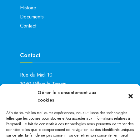
Histoire
Documents
Contact
Contact
Rue du Midi 10
1040 Villars-le-Terroir
Gérer le consentement aux
Lu: 15h00 – 19h00
cookies
Ma: 14h00 – 16h00
Je: 8h00 – 11h00
Afin de fournir les meilleures expériences, nous utilisons des technologies
telles que les cookies pour stocker et/ou accéder aux informations relatives à
Tél. :
021 881 28 25
l'appareil. Le fait de consentir à ces technologies nous permettra de traiter des
données telles que le comportement de navigation ou des identifiants uniques
sur ce site. Le fait de ne pas consentir ou de retirer son consentement peut