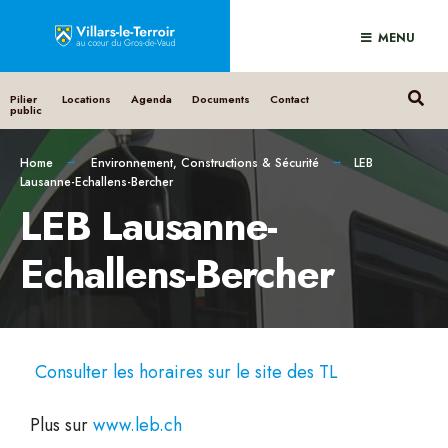
MENU
Pilier
Locations
Agenda
Documents
Contact
public
Home
Environnement, Constructions & Sécurité
LEB
Lausanne-Echallens-Bercher
LEB Lausanne-
Echallens-Bercher
Consulter les horaires sur le site des TL
Plus sur
www.leb.ch