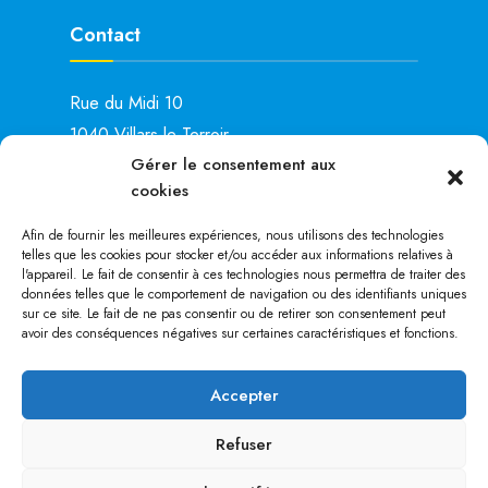
Contact
Rue du Midi 10
1040 Villars-le-Terroir
Gérer le consentement aux
Lu: 15h00 – 19h00
cookies
Ma: 14h00 – 16h00
Je: 8h00 – 11h00
Afin de fournir les meilleures expériences, nous utilisons des technologies
telles que les cookies pour stocker et/ou accéder aux informations relatives à
Tél. :
021 881 28 25
l'appareil. Le fait de consentir à ces technologies nous permettra de traiter des
données telles que le comportement de navigation ou des identifiants uniques
sur ce site. Le fait de ne pas consentir ou de retirer son consentement peut
avoir des conséquences négatives sur certaines caractéristiques et fonctions.
au coeur du Gros-de-Vaud
Accepter
FERMETURE DE L’ADMINISTRATION
Refuser
COMMUNALE DU 24 JUILLET DES
12H00 AU 10 AOUT 2026 A 15h00.
POLITIQUE DE COOKIES
DÉCLARATION DE CONFIDENTIALITÉ