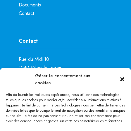
Documents
Contact
Contact
Rue du Midi 10
1040 Villars-le-Terroir
Gérer le consentement aux
Lu: 15h00 – 19h00
cookies
Ma: 14h00 – 16h00
Je: 8h00 – 11h00
Afin de fournir les meilleures expériences, nous utilisons des technologies
telles que les cookies pour stocker et/ou accéder aux informations relatives à
Tél. :
021 881 28 25
l'appareil. Le fait de consentir à ces technologies nous permettra de traiter des
données telles que le comportement de navigation ou des identifiants uniques
sur ce site. Le fait de ne pas consentir ou de retirer son consentement peut
avoir des conséquences négatives sur certaines caractéristiques et fonctions.