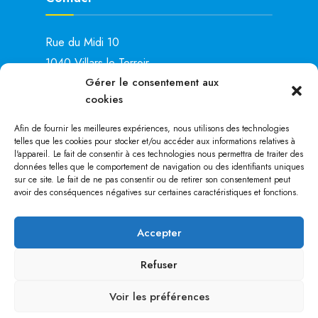
Rue du Midi 10
1040 Villars-le-Terroir
Gérer le consentement aux
Lu: 15h00 – 19h00
cookies
Ma: 14h00 – 16h00
Je: 8h00 – 11h00
Afin de fournir les meilleures expériences, nous utilisons des technologies
telles que les cookies pour stocker et/ou accéder aux informations relatives à
Tél. :
021 881 28 25
l'appareil. Le fait de consentir à ces technologies nous permettra de traiter des
données telles que le comportement de navigation ou des identifiants uniques
sur ce site. Le fait de ne pas consentir ou de retirer son consentement peut
avoir des conséquences négatives sur certaines caractéristiques et fonctions.
au coeur du Gros-de-Vaud
Accepter
FERMETURE DE L’ADMINISTRATION
Refuser
COMMUNALE DU 24 JUILLET DES
12H00 AU 10 AOUT 2026 A 15h00.
POLITIQUE DE COOKIES
DÉCLARATION DE CONFIDENTIALITÉ
Voir les préférences
AVERTISSEMENT
DOCUMENTS
CONTACT
Numéros d’urgence