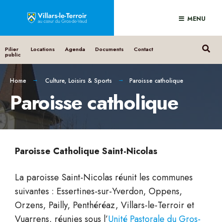
MENU
Pilier
Locations
Agenda
Documents
Contact
public
Home
Culture, Loisirs & Sports
Paroisse catholique
Paroisse catholique
Paroisse Catholique Saint-Nicolas
La paroisse Saint-Nicolas réunit les communes
suivantes : Essertines-sur-Yverdon, Oppens,
Orzens, Pailly, Penthéréaz, Villars-le-Terroir et
Vuarrens, réunies sous l’
Unité Pastorale du Gros-