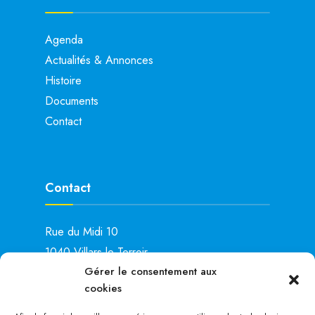
Agenda
Actualités & Annonces
Histoire
Documents
Contact
Contact
Rue du Midi 10
1040 Villars-le-Terroir
Gérer le consentement aux
Lu: 15h00 – 19h00
cookies
Ma: 14h00 – 16h00
Je: 8h00 – 11h00