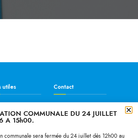
 utiles
Contact
da
Rue du Midi 10
RATION COMMUNALE DU 24 JUILLET
lités & Annonces
1040 Villars-le-Terroir
6 A 15h00.
ire
Lu: 15h00 – 19h00
ments
Ma: 14h00 – 16h00
on communale sera fermée du 24 juillet dès 12h00 au