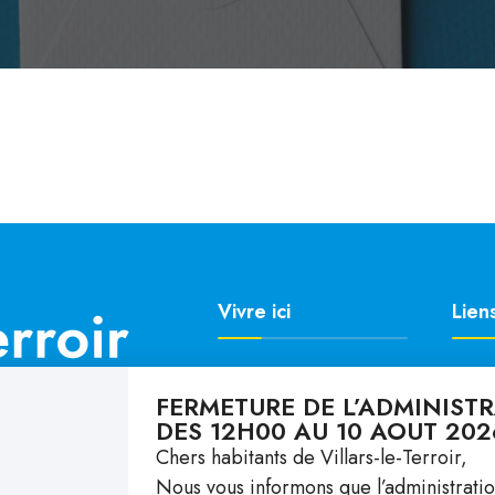
Vivre ici
Liens
Autorités & Admin
Agen
FERMETURE DE L’ADMINIST
Ecole & Enfance
Actua
DES 12H00 AU 10 AOUT 202
Santé & Social
Histo
Chers habitants de Villars-le-Terroir,
Culture & Loisirs
Docu
Nous vous informons que l’administrati