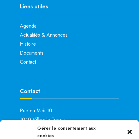
Liens utiles
Agenda
Actualités & Annonces
Histoire
Documents
Contact
Contact
Rue du Midi 10
1040 Villars-le-Terroir
Gérer le consentement aux
Lu: 15h00 – 19h00
cookies
Ma: 14h00 – 16h00