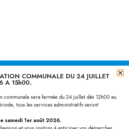
RATION COMMUNALE DU 24 JUILLET
6 A 15h00.
 utiles
Contact
on communale sera fermée du 24 juillet dès 12h00 au
da
Rue du Midi 10
iode, tous les services administratifs seront
lités & Annonces
1040 Villars-le-Terroir
ire
Lu: 15h00 – 19h00
 le samedi 1er août 2026.
ments
Ma: 14h00 – 16h00
ension et vous invitons à anticiper vos démarches