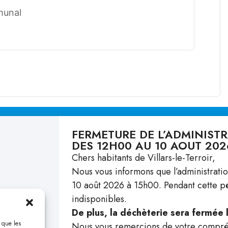
munal
FERMETURE DE L’ADMINIST
DES 12H00 AU 10 AOUT 202
Vivre ici
Liens
Chers habitants de Villars-le-Terroir,
Nous vous informons que l’administrati
Autorités & Admin
Agen
10 août 2026 à 15h00. Pendant cette pér
Ecole & Enfance
Actua
indisponibles.
Santé & Social
Histo
De plus, la déchèterie sera fermée
Culture & Loisirs
Docu
s que les
Nous vous remercions de votre compréh