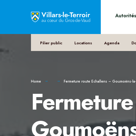
Autorité
Pilier public
Locations
Agenda
D
Home
Fermeture route Echallens – Goumoëns-la
Fermeture 
Goumoëns-