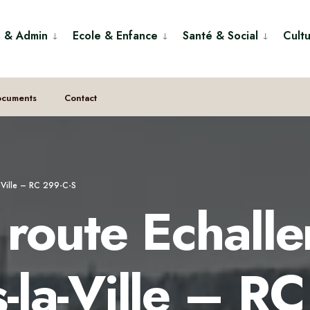
s & Admin
Ecole & Enfance
Santé & Social
Cultu
ocuments
Contact
-Ville – RC 299-C-S
route Echall
la-Ville – RC