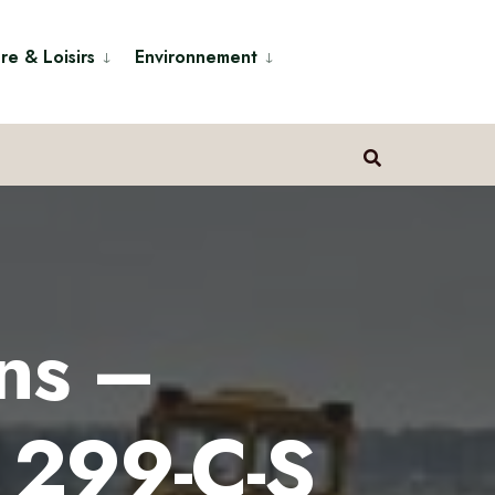
re & Loisirs
Environnement
ens –
 299-C-S