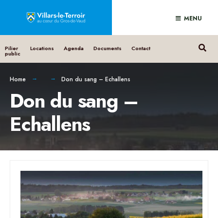
MENU
Pilier
Locations
Agenda
Documents
Contact
public
Home
Don du sang – Echallens
Don du sang –
Echallens