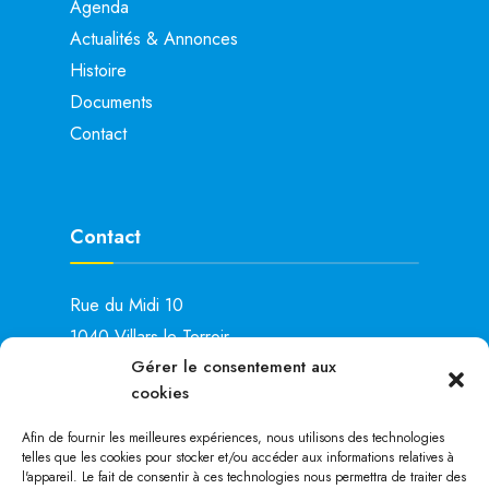
Agenda
Actualités & Annonces
Histoire
Documents
Contact
Contact
Rue du Midi 10
1040 Villars-le-Terroir
Gérer le consentement aux
Lu: 15h00 – 19h00
cookies
Ma: 14h00 – 16h00
Je: 8h00 – 11h00
Afin de fournir les meilleures expériences, nous utilisons des technologies
telles que les cookies pour stocker et/ou accéder aux informations relatives à
Tél. :
021 881 28 25
l'appareil. Le fait de consentir à ces technologies nous permettra de traiter des