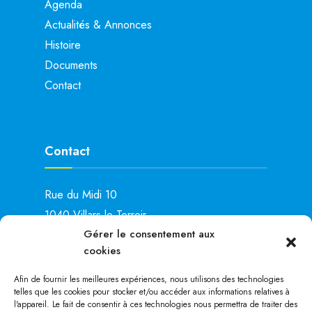
Agenda
Actualités & Annonces
Histoire
Documents
Contact
Contact
Rue du Midi 10
1040 Villars-le-Terroir
Gérer le consentement aux
Lu: 15h00 – 19h00
cookies
Ma: 14h00 – 16h00
Je: 8h00 – 11h00
Afin de fournir les meilleures expériences, nous utilisons des technologies
telles que les cookies pour stocker et/ou accéder aux informations relatives à
Tél. :
021 881 28 25
l'appareil. Le fait de consentir à ces technologies nous permettra de traiter des