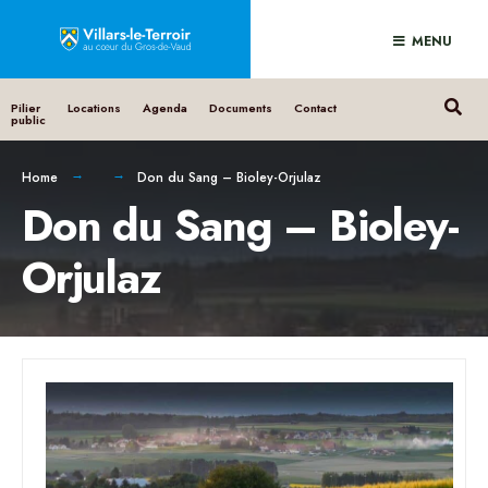
MENU
Pilier
Locations
Agenda
Documents
Contact
public
Home
Don du Sang – Bioley-Orjulaz
Don du Sang – Bioley-
Orjulaz